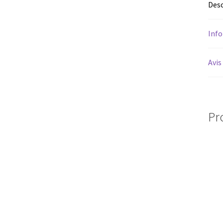
Desc
Inf
Avis
Pr