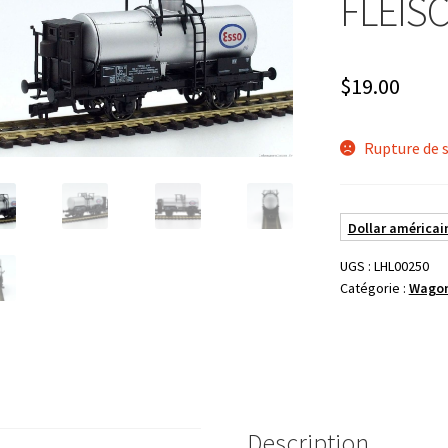
FLEISC
$
19.00
Rupture de 
Dollar américain
UGS :
LHL00250
Catégorie :
Wago
Description