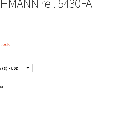
HMANN ref. 5430FA
stock
 ($) - USD
ns