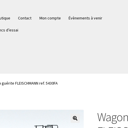
utique
Contact
Mon compte
Évènements à venir
ncs d’essai
à guérite FLEISCHMANN ref. 5430FA
Wagon 
🔍