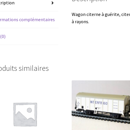
ription
Wagon citerne à guérite, cite
ormations complémentaires
à rayons.
 (0)
oduits similaires