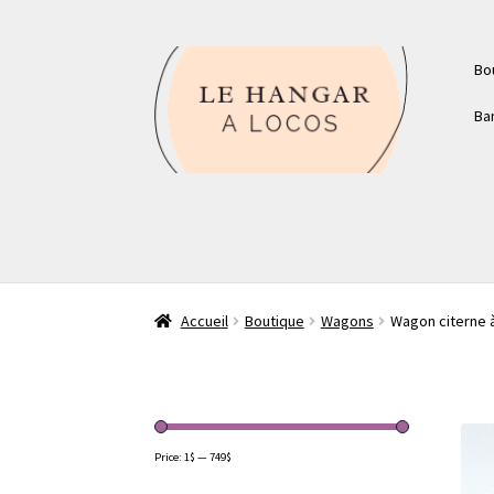
Aller
Aller
Bo
à
au
la
contenu
Ba
navigation
Accueil
Boutique
Wagons
Wagon citerne 
Price:
1$
—
749$