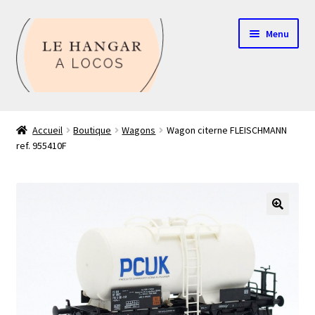
Aller
Aller
Menu
à
au
la
contenu
navigation
Contact
Accueil
Boutique
Wagons
Wagon citerne FLEISCHMANN
ref. 955410F
Boutique
Mon compte
Echelle HO
🔍
Echelle N
Glossaire