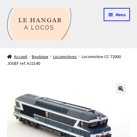
Aller
Aller
Menu
à
au
la
contenu
navigation
Contact
Accueil
Boutique
Locomotives
Locomotive CC 72000
JOUEF ref. HJ2140
Boutique
Mon compte
Echelle HO
🔍
Echelle N
Glossaire