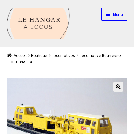
Aller
Aller
Menu
à
au
la
contenu
navigation
Contact
Accueil
Boutique
Locomotives
Locomotive Bourreuse
LILIPUT ref. 136115
Boutique
Mon compte
Echelle HO
🔍
Echelle N
Glossaire