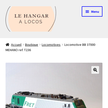
Aller
Aller
Menu
à
au
la
contenu
navigation
Contact
Accueil
Boutique
Locomotives
Locomotive BB 37000
MEHANO ref. T236
Boutique
Mon compte
Echelle HO
🔍
Echelle N
Glossaire