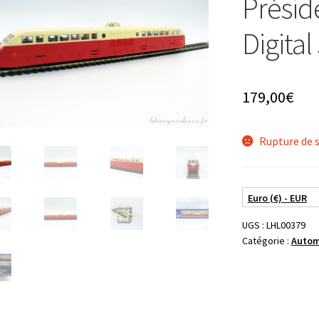
Présid
Digital
179,00
€
Rupture de 
Euro (€) - EUR
UGS :
LHL00379
Catégorie :
Autom