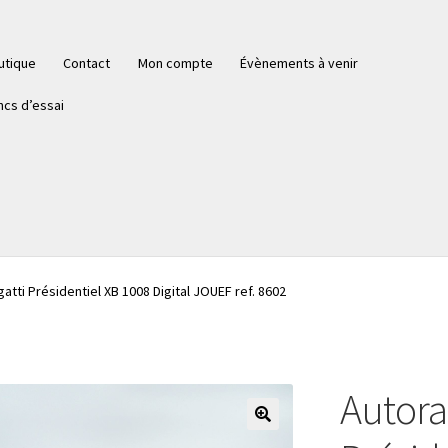
utique
Contact
Mon compte
Évènements à venir
ncs d’essai
gatti Présidentiel XB 1008 Digital JOUEF ref. 8602
Autorai
🔍