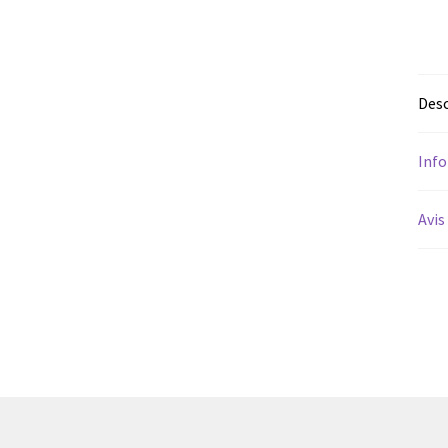
Desc
Inf
Avis