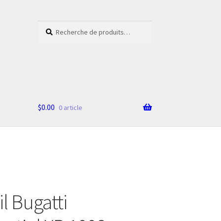
Recherche
Recherche
pour :
$
0.00
0 article
l Bugatti