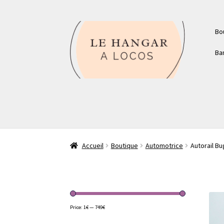
Aller
Aller
Bo
à
au
la
contenu
Ba
navigation
Accueil
Boutique
Automotrice
Autorail Bu
Price:
1€
—
749€