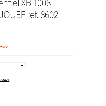
entiel XB 1008
 JOUEF ref. 8602
stock
otrice